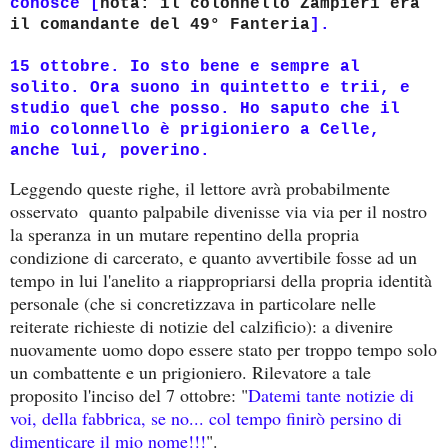
conosce [
nota: il
colonnello Zampieri era
il comandante del 49° Fanteria
]
.
15 ottobre. Io sto bene e sempre al
solito. Ora suono in quintetto e trii, e
studio quel che posso. Ho saputo che il
mio colonnello è prigioniero a Celle,
anche lui, poverino.
Leggendo queste righe, il lettore avrà probabilmente
osservato quanto palpabile divenisse via via per il nostro
la speranza
in un mutare repentino della propria
condizione di carcerato
, e quanto avvertibile fosse ad un
tempo in lui l'anelito a riappropriarsi della propria identità
personale (che si concretizzava in particolare nelle
reiterate richieste di notizie del calzificio
): a divenire
nuovamente uomo dopo essere stato per troppo tempo solo
un combattente e un prigioniero. Rilevatore a tale
proposito l'inciso del 7 ottobre: "
Datemi tante notizie di
voi, della fabbrica, se no... col tempo finirò persino di
dimenticare il mio nome!!!
".