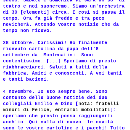
suono. Sabato e domenica vi sarà un po' di
teatro e noi suoneremo. Siamo un'orchestra
di 30 [elementi] circa. E così si passa il
tempo. Ora fa già freddo e tra poco
nevicherà. Attendo vostre notizie che da
tempo non ricevo.
28 ottobre. Carissimi! Ho finalmente
ricevuto cartolina da papà dell'8
settembre da Montecatini. Sono
contentissimo. [...] Speriamo di presto
riabbracciarci. Saluti a tutti della
fabbrica. Amici e conoscenti. A voi tanti
e tanti bacioni.
4 novembre. Io sto sempre bene. Sono
contento delle buone notizie dei due
collegiali Emilio e Dino [
nota: fratelli
minori di Felice, entrambi mobilitati
]:
speriamo che presto possa raggiungerli
anch'io. Qui nulla di nuovo: le novità
sono le vostre cartoline e i pacchi! Tutto