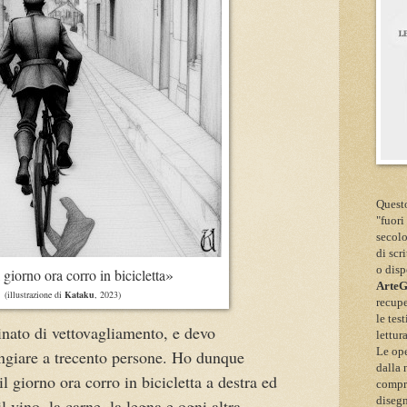
Questo
"fuori
secolo
di scr
»
o disp
l giorno ora corro in bicicletta
Arte
(illustrazione di
Kataku
, 2023)
recupe
le tes
nato di vettovagliamento, e devo
lettur
Le ope
ngiare a trecento persone. Ho dunque
dalla 
il giorno ora corro in bicicletta a destra ed
compre
disegn
il vino, la carne, la legna e ogni altra