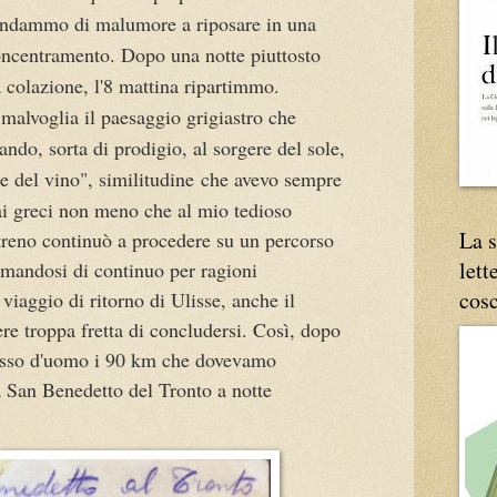
andammo di malumore a riposare in una
ncentramento. Dopo una notte piuttosto
 colazione, l'8 mattina ripartimmo.
malvoglia il paesaggio grigiastro che
uando, sorta di prodigio, al sorgere del sole,
re del vino", similitudine
che avevo sempre
 ai greci non meno che al mio tedioso
La s
l treno continuò a procedere su un percorso
lett
ermandosi di continuo per ragioni
cos
viaggio di ritorno di Ulisse, anche il
re troppa fretta di concludersi. Così, dopo
passo d'uomo i 90 km che dovevamo
 San Benedetto del Tronto a notte