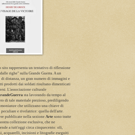
 sito rappresenta un tentativo di riflessione
 dalle righe" sulla Grande Guerra. A un
 di distanza, un gran numero di immagini e
itti prodotti dai soldati risultano dimenticati
ersi. L'associazione culturale
GrandeGuerra
sta lavorando da tempo al
ro di tale materiale prezioso, prediligendo
timonianze che utilizzano una chiave di
a peculiare e rivelatrice: quella dell'arte.
re pubblicate nella sezione
Arte
sono tratte
nostra collezione esclusiva, che ne
nde a tutt'oggi circa cinquecento: oli,
i, acquarelli, incisioni e litografie eseguiti