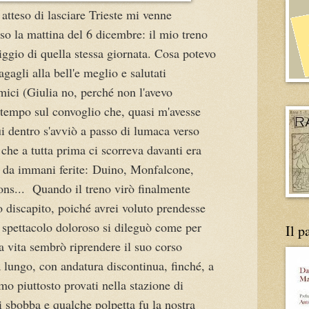
tteso di lasciare Trieste mi venne
so la mattina del 6 dicembre: il mio treno
iggio di quella stessa giornata. Cosa potevo
gagli alla bell'e meglio e salutati
mici (Giulia no, perché non l'avevo
n tempo sul convoglio che, quasi m'avesse
i dentro s'avviò a passo di lumaca verso
 che a tutta prima ci scorreva davanti era
 da immani ferite: Duino, Monfalcone,
ns... Quando il treno virò finalmente
 discapito, poiché avrei voluto prendesse
ale spettacolo doloroso si dileguò come per
Il p
la vita sembrò riprendere il suo corso
ungo, con andatura discontinua, finché, a
mo piuttosto provati nella stazione di
 sbobba e qualche polpetta fu la nostra