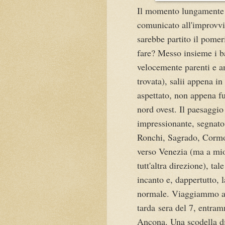
Il momento lungamente a
comunicato all'improvvi
sarebbe partito il pomer
fare? Messo insieme i ba
velocemente parenti e a
trovata), salii appena i
aspettato, non appena fu
nord ovest. Il paesaggio
impressionante, segnato
Ronchi, Sagrado, Cormo
verso Venezia (ma a mio
tutt'altra direzione), t
incanto e, dappertutto, 
normale. Viaggiammo a l
tarda sera del 7, entram
Ancona. Una scodella di