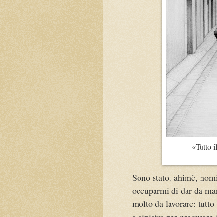
«Tutto i
Sono stato, ahimè, nomi
occuparmi di dar da ma
molto da lavorare: tutto 
a sinistra per procurare 