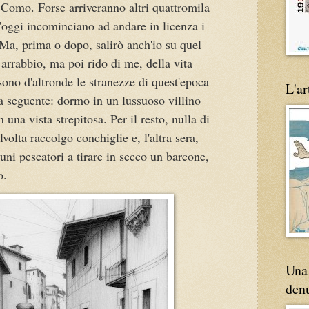
 Como. Forse arriveranno altri quattromila
'oggi incominciano ad andare in licenza i
 Ma, prima o dopo, salirò anch'io su quel
arrabbio, ma poi rido di me, della vita
 sono d'altronde le stranezze di quest'epoca
L'ar
 la seguente: dormo in un lussuoso villino
una vista strepitosa. Per il resto, nulla di
volta raccolgo conchiglie e, l'altra sera,
cuni pescatori a tirare in secco un barcone,
vo.
Una 
den