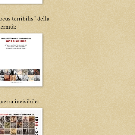
locus terribilis" della
ernità:
uerra invisibile: