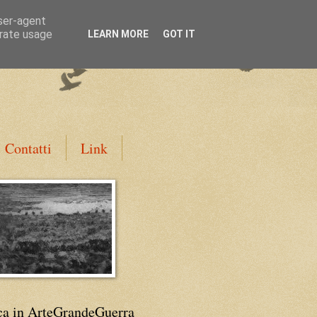
user-agent
erate usage
LEARN MORE
GOT IT
Contatti
Link
ca in ArteGrandeGuerra