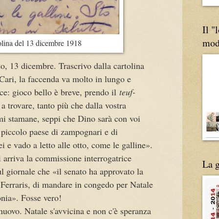
Il "
mod
olina del 13 dicembre 1918
o, 13 dicembre. Trascrivo dalla cartolina
Cari, la faccenda va molto in lungo e
ce: gioco bello è breve, prendo il
teuf-
 a trovare, tanto più che dalla vostra
ami stamane, seppi che Dino sarà con voi
 piccolo paese di zampognari e di
ei e vado a letto alle otto, come le galline».
 arriva la commissione interrogatrice
La g
ul giornale che «il senato ha approvato la
Ferraris, di mandare in congedo per Natale
ionia». Fosse vero!
nuovo. Natale s'avvicina e non c'è speranza