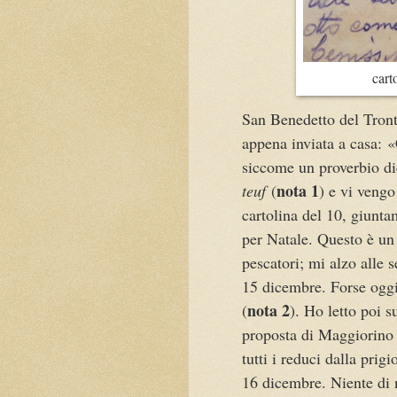
cart
San Benedetto del Tront
appena inviata a casa: «
siccome un proverbio di
nota 1
teuf
(
) e vi vengo
cartolina del 10, giunt
per Natale. Questo è un
pescatori; mi alzo alle s
15 dicembre. Forse oggi
nota 2
(
). Ho letto poi s
proposta di Maggiorino 
tutti i reduci dalla prig
16 dicembre. Niente di 