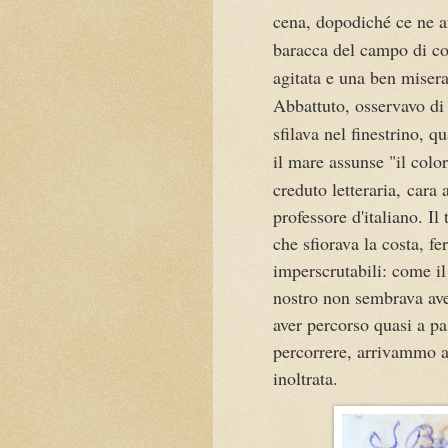
cena, dopodiché ce ne 
baracca del campo di co
agitata e una ben misera
Abbattuto, osservavo di 
sfilava nel finestrino, q
il mare assunse "il colo
creduto letteraria, cara
professore d'italiano. I
che sfiorava la costa, f
imperscrutabili: come il 
nostro non sembrava ave
aver percorso quasi a 
percorrere, arrivammo a
inoltrata.