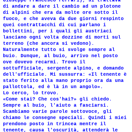
Giuseppe Francesco Ferrari), si trattava
di andare a dare il cambio ad un plotone
di alpini che era da molte ore sotto il
fuoco, e che aveva da due giorni respinto
quei contrattacchi di cui parlano i
bollettini, per i quali gli austriaci
lasciano ogni volta dozzine di morti sul
terreno (che ancora si vedono).
Naturalmente tutto si svolge sempre al
buio. Dunque, al buio, arrivo nel posto
ove dovevo recarmi. Trovo il
sottufficiale, sergente alpino, e domando
dell'ufficiale. Mi sussurra: «Il tenente è
stato ferito alla mano proprio ora da una
pallottola, ed è là in un angolo».
Lo cerco, lo trovo.
«Come stai? Che cos'hai?» gli chiedo.
Sempre al buio, l'aiuto a fasciarsi.
Scambiamo varie parole sottovoce, gli
chiamo le consegne speciali. Quindi i miei
prendono posto in trincea mentre il
tenente, causa l'oscurità, attenderà le