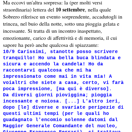
Ma eccovi un'altra sorpresa: la (per molti versi
10 settembre
straordinaria) lettera del
, nella quale
Sobrero riferisce un evento sorprendente, accadutogli in
trincea, nel buio della notte, sotto una pioggia gelata e
incessante. Si tratta di un incontro inaspettato,
emozionante, carico di affettività e di memoria, il cui
sapore ha però anche qualcosa di spiazzante:
10/9 Carissimi, stanotte posso scrivere
tranquillo! Ho una bella buca blindata e
sicura e accendo la candela! Ho da
raccontarvi qualcosa che mi ha
impressionato come mai in vita mia! A
voialtri che siete a casa, certo, vi farà
poca impressione, [ma qui è diverso].
Da diversi giorni pioviggina; pioggia
incessante e noiosa. [...] L'altro ieri,
dopo [le] diverse e svariate peripezie di
questi ultimi tempi (per le quali ho
guadagnato l'encomio solenne datomi dal
Maggior Generale Comandante del nucleo,