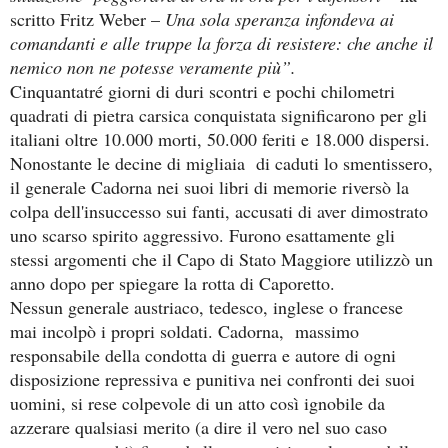
scritto Fritz Weber –
Una sola speranza infondeva ai
comandanti e alle truppe la forza di resistere: che anche il
nemico non ne potesse veramente più”.
Cinquantatré giorni di duri scontri e pochi chilometri
quadrati di pietra carsica conquistata significarono per gli
italiani oltre 10.000 morti, 50.000 feriti e 18.000 dispersi.
Nonostante le decine di migliaia di caduti lo smentissero,
il generale Cadorna nei suoi libri di memorie riversò la
colpa dell'insuccesso sui fanti, accusati di aver dimostrato
uno scarso spirito aggressivo. Furono esattamente gli
stessi argomenti che il Capo di Stato Maggiore utilizzò un
anno dopo per spiegare la rotta di Caporetto.
Nessun generale austriaco, tedesco, inglese o francese
mai incolpò i propri soldati. Cadorna, massimo
responsabile della condotta di guerra e autore di ogni
disposizione repressiva e punitiva nei confronti dei suoi
uomini, si rese colpevole di un atto così ignobile da
azzerare qualsiasi merito (a dire il vero nel suo caso