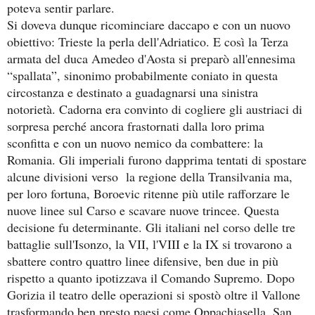
poteva sentir parlare.
Si doveva dunque ricominciare daccapo e con un nuovo
obiettivo: Trieste la perla dell'Adriatico. E così la Terza
armata del duca Amedeo d'Aosta si preparò all'ennesima
“spallata”, sinonimo probabilmente coniato in questa
circostanza e destinato a guadagnarsi una sinistra
notorietà. Cadorna era convinto di cogliere gli austriaci di
sorpresa perché ancora frastornati dalla loro prima
sconfitta e con un nuovo nemico da combattere: la
Romania. Gli imperiali furono dapprima tentati di spostare
alcune divisioni verso la regione della Transilvania ma,
per loro fortuna, Boroevic ritenne più utile rafforzare le
nuove linee sul Carso e scavare nuove trincee. Questa
decisione fu determinante. Gli italiani nel corso delle tre
battaglie sull'Isonzo, la VII, l'VIII e la IX si trovarono a
sbattere contro quattro linee difensive, ben due in più
rispetto a quanto ipotizzava il Comando Supremo. Dopo
Gorizia il teatro delle operazioni si spostò oltre il Vallone
trasformando ben presto paesi come Oppachiasella, San