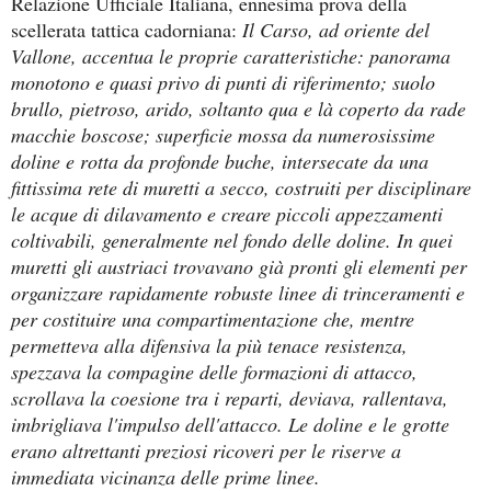
Relazione Ufficiale Italiana, ennesima prova della
scellerata tattica cadorniana:
Il Carso, ad oriente del
Vallone, accentua le proprie caratteristiche: panorama
monotono e quasi privo di punti di riferimento; suolo
brullo, pietroso, arido, soltanto qua e là coperto da rade
macchie boscose; superficie mossa da numerosissime
doline e rotta da profonde buche, intersecate da una
fittissima rete di muretti a secco, costruiti per disciplinare
le acque di dilavamento e creare piccoli appezzamenti
coltivabili, generalmente nel fondo delle doline. In quei
muretti gli austriaci trovavano già pronti gli elementi per
organizzare rapidamente robuste linee di trinceramenti e
per costituire una compartimentazione che, mentre
permetteva alla difensiva la più tenace resistenza,
spezzava la compagine delle formazioni di attacco,
scrollava la coesione tra i reparti, deviava, rallentava,
imbrigliava l'impulso dell'attacco. Le doline e le grotte
erano altrettanti preziosi ricoveri per le riserve a
immediata vicinanza delle prime linee.