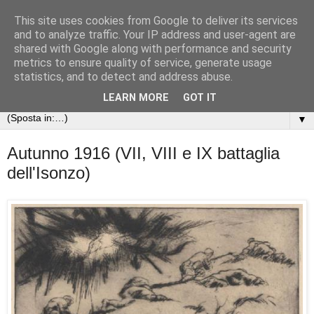
This site uses cookies from Google to deliver its services
Arte nella Grande Guerra
and to analyze traffic. Your IP address and user-agent are
shared with Google along with performance and security
metrics to ensure quality of service, generate usage
Le opere d'arte e gli scritti dei soldati della Prima guerra
statistics, and to detect and address abuse.
mondiale
LEARN MORE
GOT IT
▼
Autunno 1916 (VII, VIII e IX battaglia
dell'Isonzo)