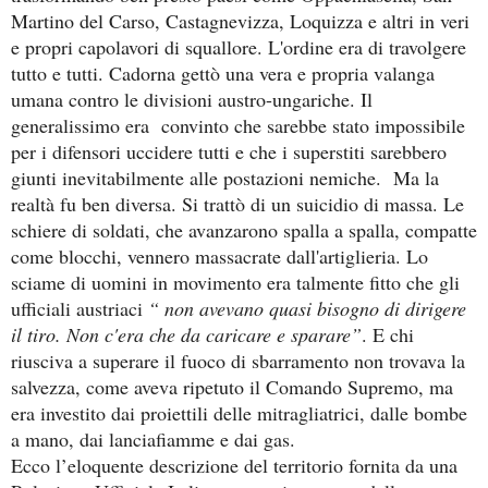
Martino del Carso, Castagnevizza, Loquizza e altri in veri
e propri capolavori di squallore. L'ordine era di travolgere
tutto e tutti. Cadorna gettò una vera e propria valanga
umana contro le divisioni austro-ungariche. Il
generalissimo era convinto che sarebbe stato impossibile
per i difensori uccidere tutti e che i superstiti sarebbero
giunti inevitabilmente alle postazioni nemiche. Ma la
realtà fu ben diversa. Si trattò di un suicidio di massa. Le
schiere di soldati, che avanzarono spalla a spalla, compatte
come blocchi, vennero massacrate dall'artiglieria. Lo
sciame di uomini in movimento era talmente fitto che gli
ufficiali austriaci
“ non avevano quasi bisogno di dirigere
il tiro. Non c'era che da caricare e sparare”
. E chi
riusciva a superare il fuoco di sbarramento non trovava la
salvezza, come aveva ripetuto il Comando Supremo, ma
era investito dai proiettili delle mitragliatrici, dalle bombe
a mano, dai lanciafiamme e dai gas.
Ecco l’eloquente descrizione del territorio fornita da una