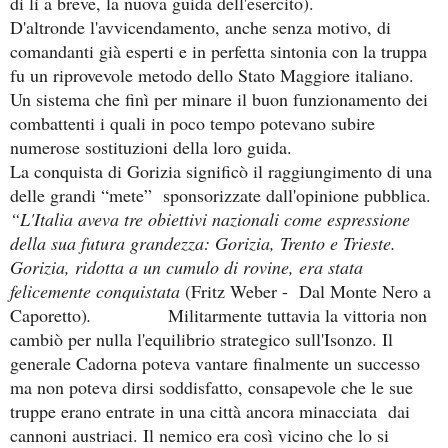
di lì a breve, la nuova guida dell'esercito).
D'altronde l'avvicendamento, anche senza motivo, di
comandanti già esperti e in perfetta sintonia con la truppa
fu un riprovevole metodo dello Stato Maggiore italiano.
Un sistema che finì per minare il buon funzionamento dei
combattenti i quali in poco tempo potevano subire
numerose sostituzioni della loro guida.
La conquista di Gorizia significò il raggiungimento di una
delle grandi “mete” sponsorizzate dall'opinione pubblica.
“L'Italia aveva tre obiettivi nazionali come espressione
della sua futura grandezza: Gorizia, Trento e Trieste.
Gorizia, ridotta a un cumulo di rovine, era stata
felicemente conquistata
(Fritz Weber - Dal Monte Nero a
Caporetto)
.
Militarmente tuttavia la vittoria non
cambiò per nulla l'equilibrio strategico sull'Isonzo. Il
generale Cadorna poteva vantare finalmente un successo
ma non poteva dirsi soddisfatto, consapevole che le sue
truppe erano entrate in una città ancora minacciata dai
cannoni austriaci. Il nemico era così vicino che lo si