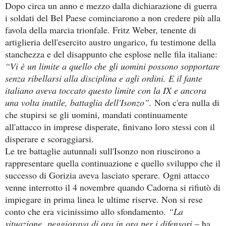
Dopo circa un anno e mezzo dalla dichiarazione di guerra
i soldati del Bel Paese cominciarono a non credere più alla
favola della marcia trionfale. Fritz Weber, tenente di
artiglieria dell'esercito austro ungarico, fu testimone della
stanchezza e del disappunto che esplose nelle fila italiane:
“Vi è un limite a quello che gli uomini possono sopportare
senza ribellarsi alla disciplina e agli ordini. E il fante
italiano aveva toccato questo limite con la IX e ancora
una volta inutile, battaglia dell'Isonzo”.
Non c'era nulla di
che stupirsi se gli uomini, mandati continuamente
all'attacco in imprese disperate, finivano loro stessi con il
disperare e scoraggiarsi.
Le tre battaglie autunnali sull'Isonzo non riuscirono a
rappresentare quella continuazione e quello sviluppo che il
successo di Gorizia aveva lasciato sperare. Ogni attacco
venne interrotto il 4 novembre quando Cadorna si rifiutò di
impiegare in prima linea le ultime riserve. Non si rese
conto che era vicinissimo allo sfondamento.
“La
situazione peggiorava di ora in ora per i difensori
– ha