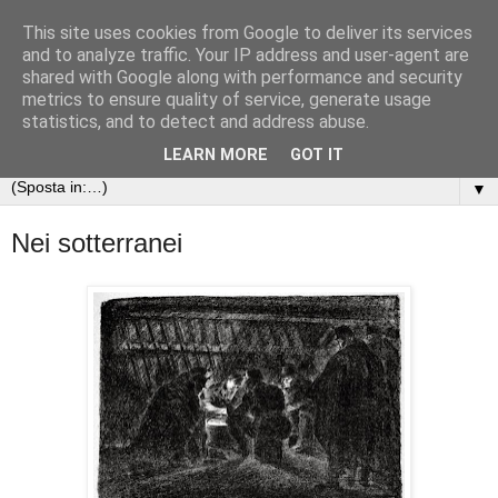
This site uses cookies from Google to deliver its services
Arte nella Grande Guerra
and to analyze traffic. Your IP address and user-agent are
shared with Google along with performance and security
metrics to ensure quality of service, generate usage
Le opere d'arte e gli scritti dei soldati della Prima guerra
statistics, and to detect and address abuse.
mondiale
LEARN MORE
GOT IT
▼
Nei sotterranei