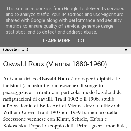
This site uses cookies from Google to deliver its services
Arte nella Grande Guerra
and to analyze traffic. Your IP address and user-agent are
shared with Google along with performance and security
metrics to ensure quality of service, generate usage
Le opere d'arte e gli scritti dei soldati della Prima guerra
statistics, and to detect and address abuse.
mondiale
LEARN MORE
GOT IT
▼
Oswald Roux (Vienna 1880-1960)
Oswald Roux
Artista austriaco
è noto per i dipinti e le
incisioni (acqueforti e puntesecche) di soggetto
paesaggistico, i ritratti e in particolar modo le splendide
raffigurazioni di cavalli. Tra il 1902 e il 1906, studiò
all'Accademia di Belle Arti di Vienna dove fu allievo di
William Unger. Tra il 1907 e il 1939 fu membro della
Secessione viennese con Klimt, Schiele, Kubin e
Kokoschka. Dopo lo scoppio della Prima guerra mondiale,