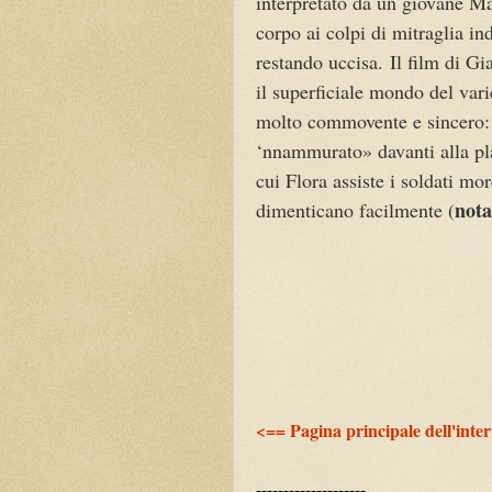
interpretato da un giovane M
corpo ai colpi di mitraglia in
restando uccisa.
Il film di Gi
il superficiale mondo del varie
molto commovente e sincero: 
‘nnammurato» davanti alla plat
cui Flora assiste i soldati m
nota
dimenticano facilmente
(
<== Pagina principale dell'inte
--------------------