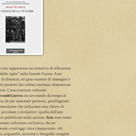
 sito rappresenta un tentativo di riflessione
 dalle righe" sulla Grande Guerra. A un
 di distanza, un gran numero di immagini e
itti prodotti dai soldati risultano dimenticati
ersi. L'associazione culturale
GrandeGuerra
sta lavorando da tempo al
ro di tale materiale prezioso, prediligendo
timonianze che utilizzano una chiave di
a peculiare e rivelatrice: quella dell'arte.
re pubblicate nella sezione
Arte
sono tratte
nostra collezione esclusiva, che ne
nde a tutt'oggi circa cinquecento: oli,
i, acquarelli, incisioni e litografie eseguiti