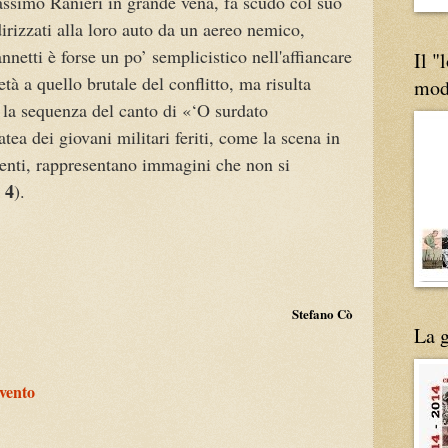
assimo Ranieri in grande vena, fa scudo col suo
dirizzati alla loro auto da un aereo nemico,
annetti è forse un po’ semplicistico nell'affiancare
Il "
tà a quello brutale del conflitto, ma risulta
mod
la sequenza del canto di «‘O surdato
ea dei giovani militari feriti, come la scena in
orenti, rappresentano immagini che non si
 4
).
Stefano Cò
La g
rvento