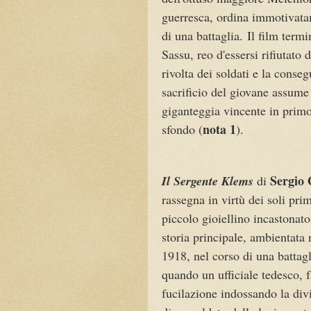
guerresca, ordina immotivata
di una battaglia.
Il film termi
Sassu, reo d'essersi rifiutato
rivolta dei soldati e la conse
sacrificio del giovane assume
giganteggia vincente in primo
nota 1
sfondo (
).
Sergio 
Il Sergente Klems
di
rassegna in virtù dei soli pri
piccolo gioiellino incastonato
storia principale, ambientata 
1918, nel corso di una battagl
quando un ufficiale tedesco, f
fucilazione indossando la divi