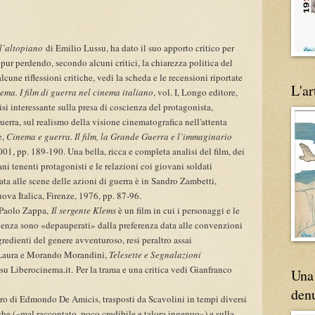
l’altopiano
di Emilio Lussu, ha dato il suo apporto critico per
 pur perdendo, secondo alcuni critici, la chiarezza politica del
alcune riflessioni critiche, vedi la scheda e le recensioni riportate
L'ar
ema. I film di guerra nel cinema italiano
, vol. I, Longo editore,
i interessante sulla presa di coscienza del protagonista,
uerra, sul realismo della visione cinematografica nell'attenta
e,
Cinema e guerra. Il film, la Grande Guerra e l’immaginario
01, pp. 189-190. Una bella, ricca e completa analisi del film, dei
ani tenenti protagonisti e le relazioni coi giovani soldati
ata alle scene delle azioni di guerra è in Sandro Zambetti,
uova Italica, Firenze, 1976, pp. 87-96.
i Paolo Zappa,
Il sergente Klems
è un film in cui i personaggi e le
ndenza sono «depauperati» dalla preferenza data alle convenzioni
ngredienti del genere avventuroso, resi peraltro assai
 Laura e Morando Morandini,
Telesette e Segnalazioni
 su Liberocinema.it.
P
er la trama e una critica vedi Gianfranco
Una 
den
libro di Edmondo De Amicis, trasposti da Scavolini in tempi diversi
iche («mal raccontato, poco credibile e talora ingenuo») e sulla