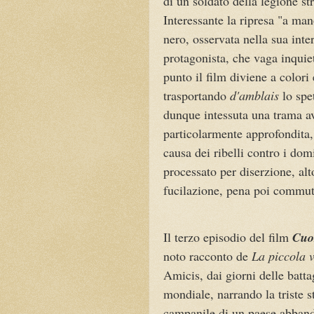
di un s
oldato della legione st
Interessante la ripresa "a ma
nero, osservata nella sua inte
protagonista, che vaga inquiet
punto il film diviene a colori
trasportando
d'amblais
lo spe
dunque intessuta una trama a
particolarmente approfondita,
causa dei ribelli contro i dom
processato per diserzione, al
fucilazione, pena poi commuta
Il terzo episodio del film
Cuo
noto racconto de
La piccola 
Amicis, dai giorni delle battag
mondiale, narrando la triste s
campanile di un paese abband