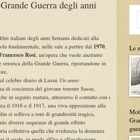
a Grande Guerra degli anni
lm italiani degli anni Settanta dedicati alla
1970
la fondamentale, nelle sale a partire dal
,
Le n
Francesco Rosi
, un'opera che vuole anzitutto
 retorica della Grande Guerra, riportandone in
rore.
dal celebre diario di Lussu
Un anno
esa di coscienza del giovane tenente Sassu,
 che in seguito
matura, attraverso il contatto con i
tra il 1916 e il 1917,
una viva opposizione alla
Moti
film si solleva a toni di grandiosità tragica,
Gran
mite diverse sequenze di grande effetto
gue
ia collettiva quella che evidenzia la demenza
 il quale, in preda all'ira e all'esaltazione