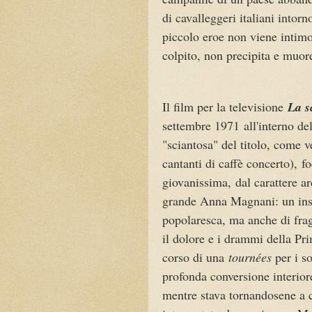
di cavalleggeri italiani intorn
piccolo eroe non viene intimo
colpito, non precipita e muor
Il film per la televisione
La s
settembre 1971
all'interno de
"sciantosa" del titolo, come 
cantanti di caffè concerto),
f
giovanissima,
dal carattere ar
grande Anna Magnani: un ins
popolaresca, ma anche di frag
il dolore e i drammi della Pr
corso di una
tournées
per i s
profonda conversione interior
mentre stava tornandosene a