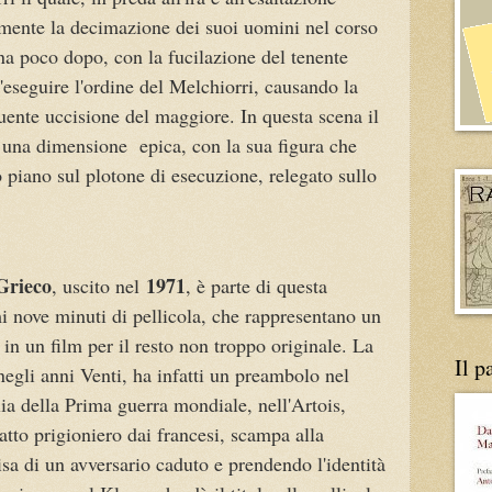
mente la decimazione dei suoi uomini nel corso
na poco dopo, con la fucilazione del tenente
 d'eseguire l'ordine del Melchiorri, causando la
guente uccisione del maggiore. In questa scena il
 una dimensione epica, con la sua figura che
 piano sul plotone di esecuzione, relegato sullo
Grieco
1971
, uscito nel
, è parte di questa
mi nove minuti di pellicola, che rappresentano un
 in un film per il resto non troppo originale. La
Il p
negli anni Venti, ha infatti un preambolo nel
ia della Prima guerra mondiale, nell'Artois,
atto prigioniero dai francesi, scampa alla
sa di un avversario caduto e prendendo l'identità