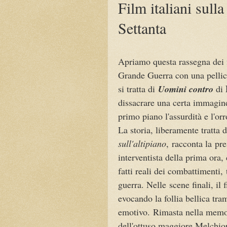
Film italiani sull
Settanta
Apriamo questa rassegna dei fi
Grande Guerra con una pellico
si tratta di
Uomini contro
di
dissacrare una certa immagine
primo piano l'assurdità e l'or
La storia, liberamente tratta 
sull'altipiano
, racconta la pr
interventista della prima ora,
fatti reali dei combattimenti,
guerra. Nelle
scene finali, il 
evocando la follia bellica tra
emotivo.
Rimasta nella memor
dell'ottuso maggiore Melchiorri