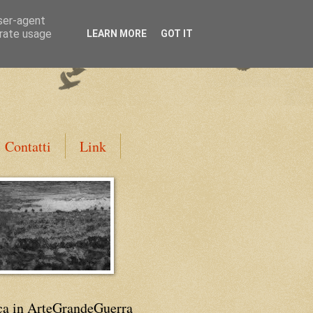
user-agent
erate usage
LEARN MORE
GOT IT
Contatti
Link
ca in ArteGrandeGuerra