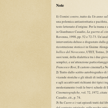
Note
1
)
Uomini contro
, tratto da
Un anno sul
una polemica antiautoritaria e pacifista,
testo letterario d’origine. Per la trama e 
in Gianfranco Casadio,
La guerra al cin
Ravenna, 1998, pp. 52 e 72-73. Un’analis
interventista deluso e disgustato dalla g
ricostruzione storica è in Giaime Along
bellico del Novecento
, UTET, Torino, 20
suoi temi, della dialettica tra i due giov
semplici, e un’attenzione particolareggi
Francesco Rosi
, Il castoro cinema/La N
2
) Tratto dallo scritto autobiografico d
vicende storiche e gli ideali di indipe
e agli accattivanti richiami dei tipici i
modestamente (vedi le brevi schede di
Cinematografiche,
vol. 72, 1972, citate
Casadio, cit., p. 74.
3
)
Su
Cuore
e i vari episodi tratti dal 
dal contesto originale, sulle poche crit