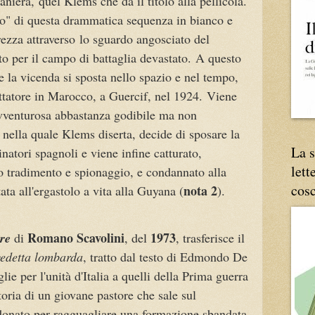
raniera,
quel Klems che dà il titolo alla pellicola.
no" di questa drammatica sequenza in bianco e
rezza attraverso
lo sguardo angosciato del
o per il campo di battaglia devastato.
A questo
 e la vicenda si sposta nello spazio e nel tempo,
ttatore in Marocco, a Guercif, nel 1924.
Viene
vventurosa abbastanza godibile ma non
 nella quale Klems diserta, decide di sposare la
La s
inatori spagnoli e viene infine catturato,
lett
to tradimento e spionaggio, e condannato alla
cos
nota 2
ta all'ergastolo a vita alla Guyana (
).
Romano Scavolini
1973
re
di
, del
, trasferisce il
vedetta lombarda
, tratto dal testo di Edmondo De
lie per l'unità d'Italia a quelli della Prima guerra
toria di un giovane pastore che sale sul
onato per ragguagliare una formazione sbandata