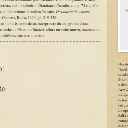
mitata, vedi la scheda di Gianfranco Casadio, cit., p. 75 e quella
la collaborazione di Andrea Novarin,
Dizionario del cinema
 4, Gremese, Roma, 1996, pp. 219-220.
a cantante è, come detto, interpretato da una grande Anna
a anche un Massimo Ranieri, allora un volto nuovo, interessante
multiforme carriera di artista.
Questo
o:
"fuori
secolo
di scr
to
o disp
Arte
recupe
le tes
lettur
Le ope
dalla 
compre
disegn