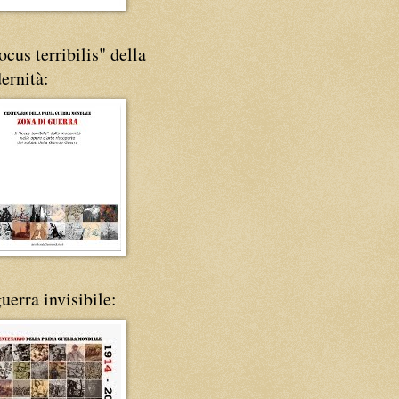
locus terribilis" della
ernità:
uerra invisibile: