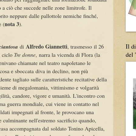
o a ciò che succede nelle zone limitrofe. Il
rito neppure dalle pallottole nemiche finché,
nota 3
e (
).
Il d
Alfredo Giannetti
ciantosa
di
, trasmesso
il 26
del 
l ciclo
Tre donne
,
narra la vicenda di Flora (la
venivano chiamate nel teatro napoletano le
ocosa e sboccata
diva in declino, non più
dente tagliato sulle caratteristiche recitative della
ieme di megalomania, vittimismo e volgarità
ilità, candore, vigore e umanità. L'incontro con
ima guerra mondiale, cui viene in contatto nel
oldati impegnati al fronte, le provocano una
e culminante nell'
estremo
sacrificio quando,
 casa accompagnata dal
soldato Tonino Apicella,