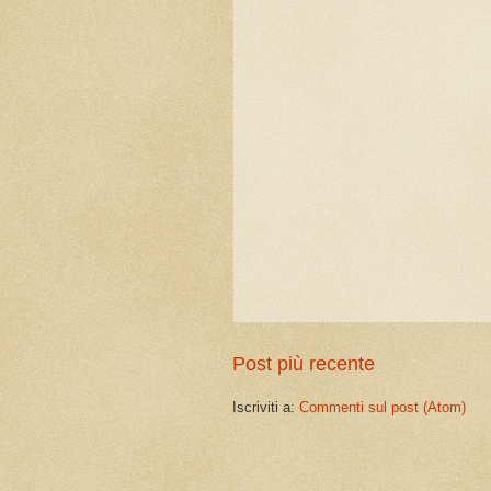
Post più recente
Iscriviti a:
Commenti sul post (Atom)