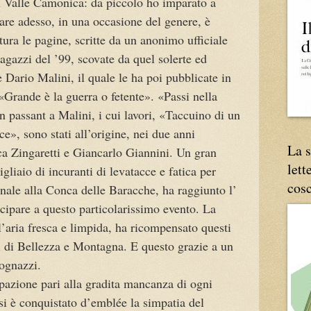
n Valle Camonica: da piccolo ho imparato a
nare adesso, in una occasione del genere, è
tura le pagine, scritte da un anonimo ufficiale
agazzi del ’99, scovate da quel solerte ed
 Dario Malini, il quale le ha poi pubblicate in
o «Grande è la guerra o fetente». «Passi nella
 passant a Malini, i cui lavori, «Taccuino di un
ce», sono stati all’origine, nei due anni
La s
ca Zingaretti e Giancarlo Giannini. Un gran
lett
liaio di incuranti di levatacce e fatica per
cos
onale alla Conca delle Baracche, ha raggiunto l’
ecipare a questo particolarissimo evento. La
 l’aria fresca e limpida, ha ricompensato questi
i di Bellezza e Montagna. E questo grazie a un
ognazzi.
pazione pari alla gradita mancanza di ogni
i è conquistato d’emblée la simpatia del