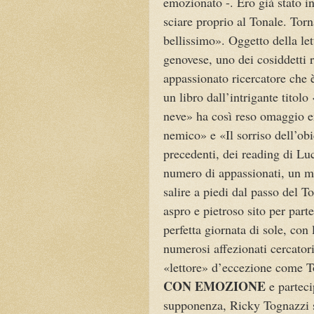
emozionato -. Ero già stato i
sciare proprio al Tonale. Tor
bellissimo». Oggetto della let
genovese, uno dei cosiddetti r
appassionato ricercatore che è
un libro dall’intrigante titol
neve» ha così reso omaggio en
nemico» e «Il sorriso dell’obi
precedenti, dei reading di Lu
numero di appassionati, un mig
salire a piedi dal passo del T
aspro e pietroso sito per part
perfetta giornata di sole, con
numerosi affezionati cercator
«lettore» d’eccezione come T
CON EMOZIONE
e parteci
supponenza, Ricky Tognazzi s