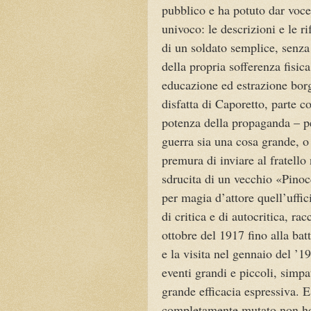
pubblico e ha potuto dar voce
univoco: le descrizioni e le r
di un soldato semplice, senza 
della propria sofferenza fisica
educazione ed estrazione borg
disfatta di Caporetto, parte c
potenza della propaganda – per
guerra sia una cosa grande, o 
premura di inviare al fratello
sdrucita di un vecchio «Pino
per magia d’attore quell’uffici
di critica e di autocritica, ra
ottobre del 1917 fino alla bat
e la visita nel gennaio del ’1
eventi grandi e piccoli, simpat
grande efficacia espressiva.
completamente mutato non ho c