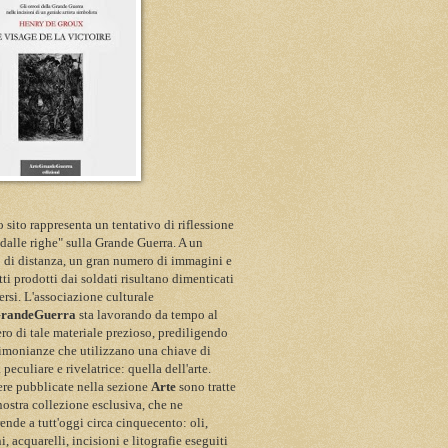
 sito rappresenta un tentativo di riflessione
 dalle righe" sulla Grande Guerra. A un
 di distanza, un gran numero di immagini e
itti prodotti dai soldati risultano dimenticati
ersi. L'associazione culturale
GrandeGuerra
sta lavorando da tempo al
ro di tale materiale prezioso, prediligendo
timonianze che utilizzano una chiave di
a peculiare e rivelatrice: quella dell'arte.
re pubblicate nella sezione
Arte
sono tratte
nostra collezione esclusiva, che ne
nde a tutt'oggi circa cinquecento: oli,
i, acquarelli, incisioni e litografie eseguiti