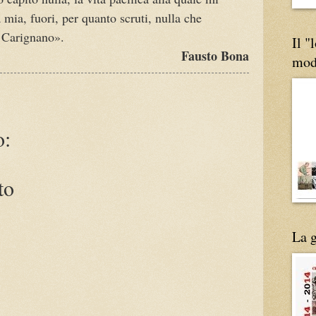
 mia, fuori, per quanto scruti, nulla che
di Carignano».
Il "
Fausto Bona
mod
o:
to
La g