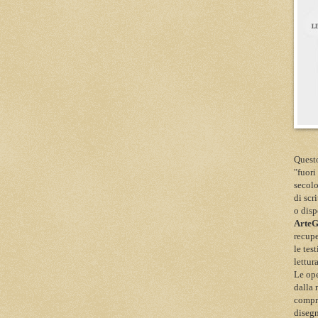
Questo
"fuori
secolo
di scr
o disp
Arte
recupe
le tes
lettur
Le ope
dalla 
compre
disegn