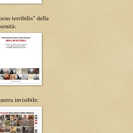
locus terribilis" della
ernità:
uerra invisibile: