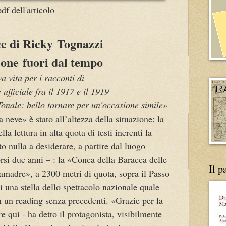
df dell'articolo
e di Ricky Tognazzi
one fuori dal tempo
a vita per i racconti di
ufficiale fra il 1917 e il 1919
onale: bello tornare per un'occasione simile»
neve» è stato all’altezza della situazione: la
la lettura in alta quota di testi inerenti la
o nulla a desiderare, a partire dal luogo
orsi due anni – : la «Conca della Baracca delle
Il p
samadre», a 2300 metri di quota, sopra il Passo
i una stella dello spettacolo nazionale quale
 un reading senza precedenti. «Grazie per la
re qui - ha detto il protagonista, visibilmente