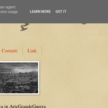
user-agent
erate usage
LEARN MORE
GOT IT
Contatti
Link
ca in ArteGrandeGuerra