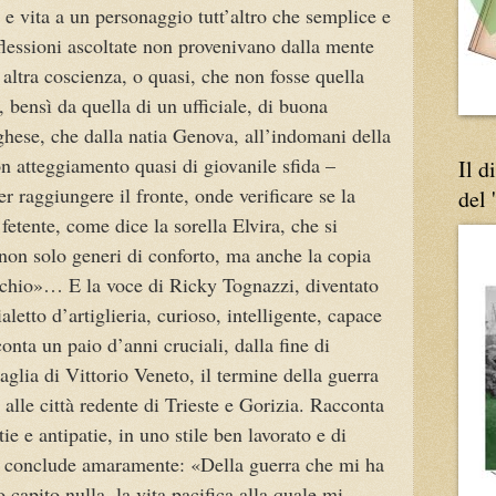
 e vita a un personaggio tutt’altro che semplice e
iflessioni ascoltate non provenivano dalla mente
altra coscienza, o quasi, che non fosse quella
, bensì da quella di un ufficiale, di buona
hese, che dalla natia Genova, all’indomani della
on atteggiamento quasi di giovanile sfida –
Il d
 raggiungere il fronte, onde verificare se la
del 
fetente, come dice la sorella Elvira, che si
 non solo generi di conforto, ma anche la copia
cchio»… E la voce di Ricky Tognazzi, diventato
aletto d’artiglieria, curioso, intelligente, capace
cconta un paio d’anni cruciali, dalla fine di
taglia di Vittorio Veneto, il termine della guerra
9 alle città redente di Trieste e Gorizia. Racconta
ie e antipatie, in uno stile ben lavorato e di
 E conclude amaramente: «Della guerra che mi ha
apito nulla, la vita pacifica alla quale mi