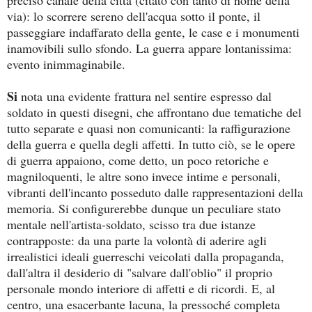
preciso canale della città (citato con tanto di nome della
via): lo scorrere sereno dell'acqua sotto il ponte, il
passeggiare indaffarato della gente, le case e i monumenti
inamovibili sullo sfondo. La guerra appare lontanissima:
evento inimmaginabile.
Si
nota
una evidente frattura nel sentire espresso dal
soldato in questi disegni, che affrontano due tematiche del
tutto separate e quasi non comunicanti: la raffigurazione
della guerra e quella degli affetti. In tutto ciò, se le opere
di guerra appaiono, come detto, un poco retoriche e
magniloquenti, le altre sono invece intime e personali,
vibranti dell'incanto posseduto dalle rappresentazioni della
memoria. Si configurerebbe dunque un peculiare stato
mentale nell'artista-soldato, scisso tra due istanze
contrapposte: da una parte la volontà di aderire agli
irrealistici ideali guerreschi veicolati dalla propaganda,
dall'altra il desiderio di "salvare dall'oblio" il proprio
personale mondo interiore di affetti e di ricordi.
E, al
centro, una esacerbante lacuna, la pressoché completa