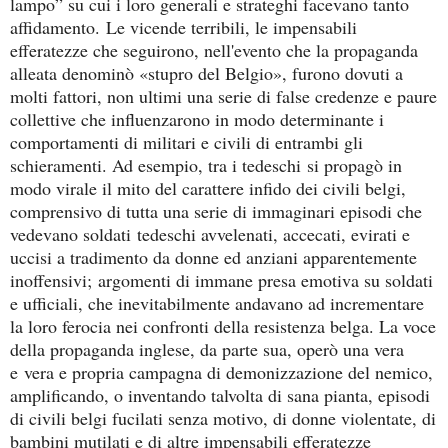
lampo” su cui i loro generali e strateghi facevano tanto
affidamento. Le vicende terribili, le impensabili
efferatezze che seguirono, nell'evento che la propaganda
alleata denominò «stupro del Belgio», furono dovuti a
molti fattori, non ultimi una serie di false credenze e paure
collettive che influenzarono in modo determinante i
comportamenti di militari e civili di entrambi gli
schieramenti. Ad esempio, tra i tedeschi si propagò in
modo virale il mito del carattere infido dei civili belgi,
comprensivo di tutta una serie di immaginari episodi che
vedevano soldati tedeschi avvelenati, accecati, evirati e
uccisi a tradimento da donne ed anziani apparentemente
inoffensivi;
argomenti di immane presa emotiva su soldati
e ufficiali, che inevitabilmente andavano ad incrementare
la loro ferocia nei confronti della resistenza belga. L
a voce
della propaganda inglese, da parte sua, operò una vera
e
vera e propria campagna di d
emonizzazione del nemico,
amplificando, o inventando talvolta di sana pianta, episodi
di civili belgi fucilati senza motivo, di donne violentate, di
bambini mutilati e di altre impensabili efferatezze