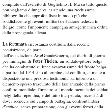
compiute dall'esercito di Guglielmo II.
Ma su tutto questo
non vogliamo dilungarci, esistendo una ricchissima
bibliografia che approfondisce in modo più che
soddisfacente gli eventi militari dell'azione tedesca in
Belgio, come l'imponente campagna anti-germanica ordita
dalla propaganda alleata.
La fortunata
circostanza costituita dalla recente
acquisizione, da parte
A
G
G
dell'associazione
rte
rande
uerra, del diario di guerra
Peter Thelen
per immagini di
,
un soldato-pittore belga
che ha combattuto su linee avanzatissime del fronte belga
a partire dal 1914 sino al termine del conflitto, ci mette a
disposizione una preziosa testimonianza intorno a un
elemento spesso trascurato della fase iniziale della primo
conflitto mondiale: l'impatto sul mondo mentale dei soldati
belgi della repentina, e del tutto inaspettata, necessità di
dover scendere sul campo di battaglia, confrontandosi
d'emblée
, senza preparazione, con gli eventi feroci della