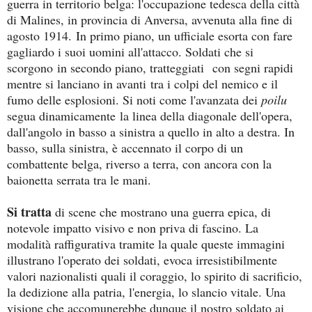
guerra in territorio belga: l'occupazione tedesca della città
di Malines, in provincia di Anversa, avvenuta alla fine di
agosto 1914. In primo piano, un ufficiale esorta con fare
gagliardo i suoi uomini all'attacco. Soldati che si
scorgono in secondo piano, tratteggiati con segni rapidi
mentre si lanciano in avanti tra i colpi del nemico e il
fumo delle esplosioni. Si noti come l'avanzata dei
poilu
segua dinamicamente la linea della diagonale dell'opera,
dall'angolo in basso a sinistra a quello in alto a destra. In
basso, sulla sinistra, è accennato il corpo di un
combattente belga, riverso a terra, con ancora con la
baionetta serrata tra le mani.
Si tratta
di scene che mostrano una guerra epica, di
notevole impatto visivo e non priva di fascino. La
modalità raffigurativa tramite la quale queste immagini
illustrano l'operato dei soldati, evoca irresistibilmente
valori nazionalisti quali il coraggio, lo spirito di sacrificio,
la dedizione alla patria, l'energia, lo slancio vitale. Una
visione che accomunerebbe dunque il nostro soldato ai