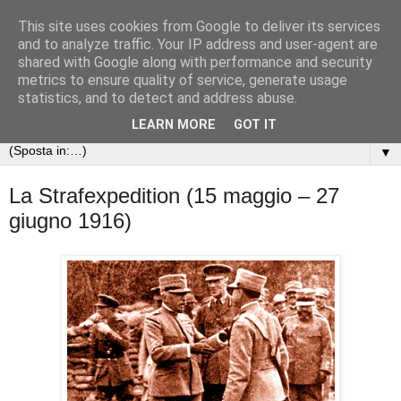
This site uses cookies from Google to deliver its services
Arte nella Grande Guerra
and to analyze traffic. Your IP address and user-agent are
shared with Google along with performance and security
metrics to ensure quality of service, generate usage
Le opere d'arte e gli scritti dei soldati della Prima guerra
statistics, and to detect and address abuse.
mondiale
LEARN MORE
GOT IT
▼
La Strafexpedition (15 maggio – 27
giugno 1916)