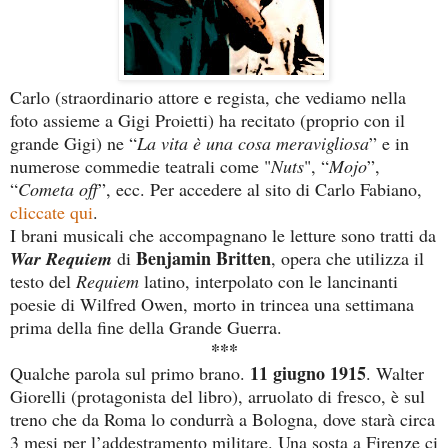
Carlo (straordinario attore e regista, che vediamo nella
foto assieme a Gigi Proietti) ha recitato (proprio con il
grande Gigi) ne “
La vita è una cosa meravigliosa
” e in
numerose commedie teatrali come "
Nuts
", “
Mojo
”,
“
Cometa off
”, ecc. Per accedere al sito di Carlo Fabiano,
cliccate qui
.
I brani musicali che accompagnano le letture sono tratti da
Benjamin Britten
War Requiem
di
, opera che utilizza il
testo del
Requiem
latino, interpolato con le lancinanti
poesie di Wilfred Owen, morto in trincea una settimana
prima della fine della Grande Guerra.
***
11 giugno 1915
Qualche parola sul primo brano.
. Walter
Giorelli (protagonista del libro), arruolato di fresco, è sul
treno che da Roma lo condurrà a Bologna, dove starà circa
3 mesi per l’addestramento militare. Una sosta a Firenze ci