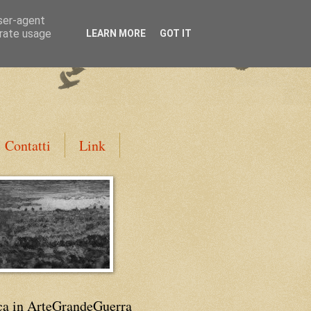
user-agent
erate usage
LEARN MORE
GOT IT
Contatti
Link
ca in ArteGrandeGuerra