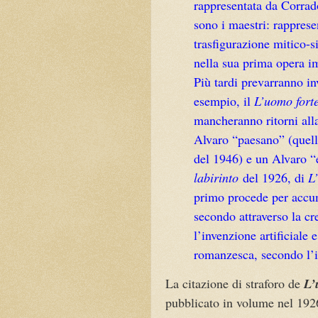
rappresentata da Corra
sono i maestri: rapprese
trasfigurazione mitico-s
nella sua prima opera i
Più tardi prevarranno in
esempio, il
L’uomo fort
mancheranno ritorni all
Alvaro “paesano” (quel
del 1946) e un Alvaro 
labirinto
del 1926, di
L
primo procede per accumu
secondo attraverso la cr
l’invenzione artificiale 
romanzesca, secondo l’
La citazione di straforo de
L’
pubblicato in volume nel 1926