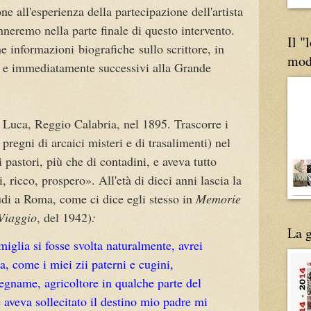
one all'esperienza della partecipazione dell'artista
nneremo nella parte finale di questo intervento.
Il "
ne informazioni
biografiche
sullo scrittore, in
mod
ti e immediatamente successivi alla Grande
Luca, Reggio Calabria, nel 1895. Trascorre i
, pregni di arcaici misteri e di trasalimenti) nel
 pastori, più che di contadini, e aveva tutto
 ricco, prospero». All'età di dieci anni lascia la
tudi a Roma, come ci dice egli stesso in
Memorie
 Viaggio
, del 1942)
:
La g
miglia si fosse svolta naturalmente, avrei
a, come i miei zii paterni e cugini,
legname, agricol­tore in qualche parte del
veva sollecitato il destino mio padre mi