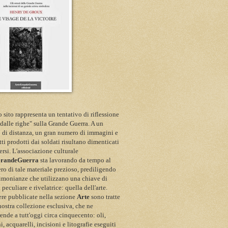
 sito rappresenta un tentativo di riflessione
 dalle righe" sulla Grande Guerra. A un
 di distanza, un gran numero di immagini e
itti prodotti dai soldati risultano dimenticati
ersi. L'associazione culturale
GrandeGuerra
sta lavorando da tempo al
ro di tale materiale prezioso, prediligendo
timonianze che utilizzano una chiave di
a peculiare e rivelatrice: quella dell'arte.
re pubblicate nella sezione
Arte
sono tratte
nostra collezione esclusiva, che ne
nde a tutt'oggi circa cinquecento: oli,
i, acquarelli, incisioni e litografie eseguiti