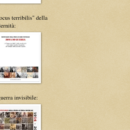
locus terribilis" della
ernità:
uerra invisibile: