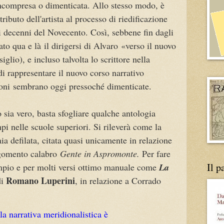
incompresa o dimenticata. Allo stesso modo, è
ributo dell'artista al processo di riedificazione
i decenni del Novecento. Così, sebbene fin dagli
ato qua e là il dirigersi di Alvaro «verso il nuovo
io), e incluso talvolta lo scrittore nella
 di rappresentare il nuovo corso narrativo
ioni sembrano oggi pressoché dimenticate.
ò sia vero, basta sfogliare qualche antologia
mpi nelle scuole superiori. Si rileverà come la
a defilata, citata quasi unicamente in relazione
argomento calabro
Gente in Aspromonte.
Per fare
Il p
mpio e per molti versi ottimo manuale come
La
Romano Luperini
i
, in relazione a Corrado
la narrativa meridionalistica è