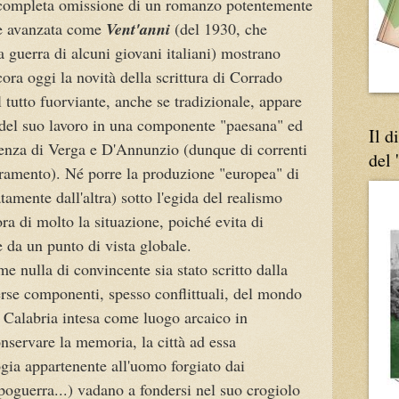
 completa omissione di un romanzo potentemente
one avanzata come
Vent'anni
(del 1930, che
a guerra di alcuni giovani italiani) mostrano
ra oggi la novità della scrittura di Corrado
 tutto fuorviante, anche se tradizionale, appare
 del suo
lavoro in una componente "paesana" ed
Il d
luenza di Verga e D'Annunzio (dunque di correnti
del 
peramento). Né porre la produzione "europea" di
tamente dall'altra) sotto l'egida del realismo
a di molto la situazione, poiché evita di
 da un punto di vista globale.
e nulla di convincente sia stato scritto dalla
verse componenti, spesso conflittuali, del mondo
 Calabria intesa come luogo arcaico in
nservare la memoria, la città ad essa
ogia appartenente all'uomo forgiato dai
oguerra...) vadano a fondersi nel suo crogiolo