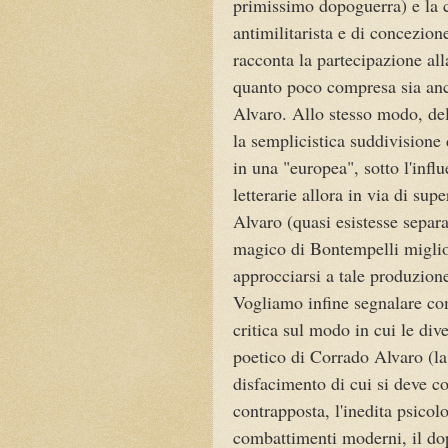
primissimo dopoguerra) e la
antimilitarista e di concezi
racconta la partecipazione all
quanto poco compresa sia anco
Alvaro. Allo stesso modo, del
la semplicistica suddivisione
in una "europea", sotto l'inf
letterarie allora in via di su
Alvaro (quasi esistesse separa
magico di Bontempelli miglior
approcciarsi a tale produzione
Vogliamo infine segnalare com
critica sul modo in cui le di
poetico di Corrado Alvaro (la
disfacimento di cui si deve co
contrapposta, l'inedita psicol
combattimenti moderni, il dop