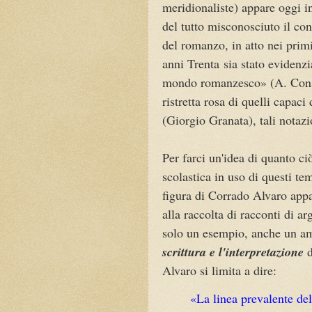
meridionaliste) appare oggi 
del tutto misconosciuto il cont
del romanzo, in atto nei prim
anni Trenta sia stato evidenzi
mondo romanzesco» (A. Consigl
ristretta rosa di quelli capaci
(Giorgio Granata), tali notaz
Per farci un'idea di quanto ci
scolastica in uso di questi te
figura di Corrado Alvaro appai
alla raccolta di racconti di 
solo un esempio, anche un a
scrittura e l'interpretazione
d
Alvaro si limita a dire:
«
La linea prevalente del