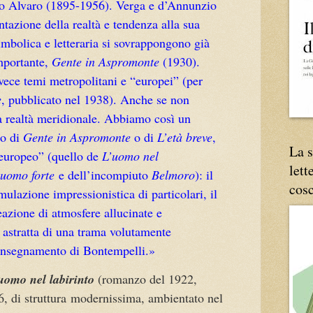
do Alvaro (1895-1956). Verga e d’Annunzio
ntazione della realtà e tendenza alla sua
imbolica e letteraria si sovrappongono già
mportante,
Gente in Aspromonte
(1930).
vece temi metropolitani e “europei” (per
e
, pubblicato nel 1938). Anche se non
a realtà meridionale. Abbiamo così un
lo di
Gente in Aspromonte
o di
L’età breve
,
La s
“europeo” (quello de
L’uomo nel
lett
’uomo forte
e dell’incompiuto
Belmoro
): il
cos
lazione impressionistica di particolari, il
eazione di atmosfere allucinate e
e astratta di una trama volutamente
insegnamento di Bontempelli.
»
uomo nel labirinto
(romanzo del 1922,
, di struttura
modernissima, ambientato nel