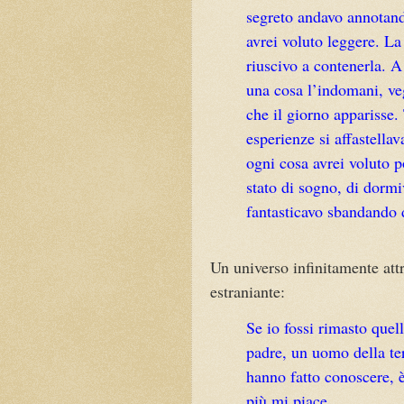
segreto andavo annotando 
avrei voluto leggere. L
riuscivo a contenerla. A
una cosa l’indomani, veg
che il giorno apparisse.
esperienze si affastella
ogni cosa avrei voluto p
stato di sogno, di dormiv
fantasti­cavo sbandando d
Un universo infinitamente at
estraniante:
Se io fossi rimasto que
padre, un uomo della ter
hanno fatto conoscere, 
più mi piace.