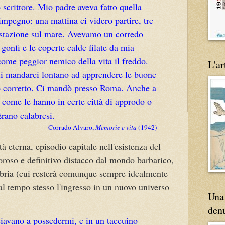
 scrittore. Mio padre aveva fatto quella
mpegno: una mattina ci videro partire, tre
la stazione sul mare. Avevamo un corredo
i gonfi e le coperte calde filate da mia
ome peggior nemico della vita il freddo.
L'ar
di mandarci lontano ad apprendere le buone
o corretto. Ci mandò presso Roma. Anche a
come le hanno in certe città di approdo o
Erano calabresi.
Corrado Alvaro,
Memorie e vita
(1942)
tà eterna, episodio capitale nell'esistenza del
oroso e definitivo distacco dal mondo barbarico,
labria (cui resterà comunque sempre idealmente
al tempo stesso l'ingresso in un nuovo universo
Una 
den
nciavano a possedermi, e in un taccuino