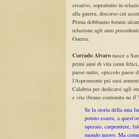
creativo, soprattutto in relazi
alla guerra, discorso cui acce
Prima dobbiamo fornire alcu
relazione agli anni preceden
Guerra.
Corrado Alvaro
nasce a San 
primi anni di vita (anni felici
paese natio, «piccolo paese di
l'Aspromonte pei suoi armenti,
Calabria per dedicarsi agli s
e vita
(brano contenuto ne
Il
Se la storia della mia fa
potuto essere, a quest’or
operaio, carpentiere, fa
mondo nuovo. Ma come a