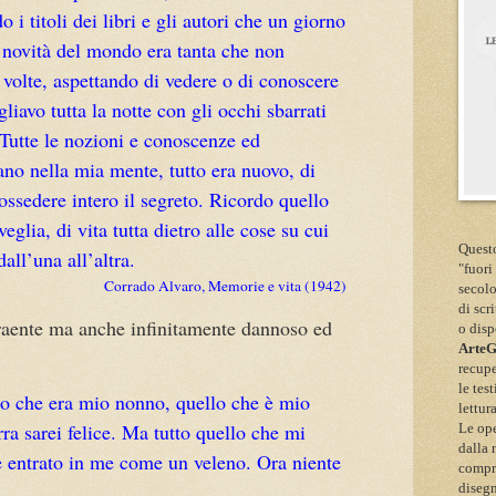
i titoli dei libri e gli autori che un giorno
a novità del mondo era tanta che non
 volte, aspettando di vedere o di conoscere
liavo tutta la notte con gli occhi sbarrati
 Tutte le nozioni e cono­scenze ed
vano nella mia mente, tutto era nuovo, di
ossedere intero il segreto. Ricordo quello
eglia, di vita tutta dietro alle cose su cui
Questo
all’una all’altra.
"fuori
Corrado Alvaro, Memorie e vita (1942)
secolo
di scr
traente ma anche infinitamente dannoso ed
o disp
Arte
recupe
le tes
llo che era mio nonno, quello che è mio
lettur
ra sarei felice. Ma tutto quello che mi
Le ope
dalla 
è entrato in me come un veleno. Ora niente
compre
disegn