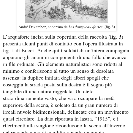
fig. 3)
André Devambez, copertina de
Les douze-eauxfortes
(
fig. 3
L’acquaforte incisa sulla copertina della raccolta (
)
presenta alcuni punti di contatto con l'opera illustrata in
fig. 1 di Bucci
.
Anche qui i soldati di un’intera compagnia
appaiono gli anonimi componenti di una folla che avanza
in file ordinate. Gli elementi naturalistici sono ridotti al
minimo e conferiscono al tutto un senso di desolata
assenza: la duplice infilata degli alberi spogli che
costeggia la strada posta sulla destra è il segno più
tangibile di una natura raggelata. Un cielo
straordinariamente vasto, che va a occupare la metà
superiore della scena, è solcato da un gran numero di
irreali nuvole bidimensionali, delineate con un movimento
quasi circolare. La data riportata in lastra, “1915”, e i
riferimenti alla stagione riconducono la scena all’inverno
del secondo anno di conflitto quando un’ampia