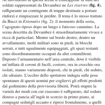
fig. 4
soldati rappresentati da Devambez ne
Les riserves
(
),
raffigurante un contingente di truppe destinate a portare
rinforzi e rimpiazzare le perdite. Il tema è lo stesso trattato
da Bucci in
Extenuées (
fig. 2): il momento della sosta,
l’agognato riposo dopo un lungo e faticoso cammino. La
scena descritta da Devambez è straordinariamente vivace e
ricca di particolari. Mentre sul bordo destro, dentro un
avvallamento, molti militari sono in piedi, in blocchi
serrati, e tutti ugualmente equipaggiati, gli spazi restanti
sono disordinatamente occupati da altri commilitoni.
Deposto l’armamentario nell’area centrale, dove è visibile
un’infilata di covoni di fucili, costoro, ora in crocchio ora
isolati, stanno variamente disposti, chi in piedi, chi seduto,
chi sdraiato. L’occhio dello spettatore indugia sulle pose
spontanee di questi uomini per cogliervi gli effetti prodotti
dal godimento della provvisoria libertà. Potrà stupire la
varietà dei modi con cui ciascuno è raffigurato, dal sodato
disteso a pancia all’ingiù in scorcio in primo piano, ai
compagni sedutigli accanto e ripresi frontalmente, a quelli