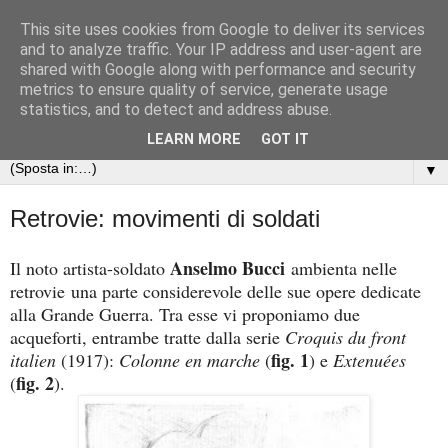
This site uses cookies from Google to deliver its services
Arte nella Grande Guerra
and to analyze traffic. Your IP address and user-agent are
shared with Google along with performance and security
metrics to ensure quality of service, generate usage
Le opere d'arte e gli scritti dei soldati della Prima guerra
statistics, and to detect and address abuse.
mondiale
LEARN MORE
GOT IT
▼
Retrovie: movimenti di soldati
Anselmo Bucci
Il noto artista-soldato
ambienta nelle
retrovie una parte considerevole delle sue opere dedicate
alla Grande Guerra. Tra esse vi proponiamo due
acqueforti, entrambe tratte dalla serie
Croquis du front
fig. 1
italien
(1917):
Colonne en marche
(
) e
Extenuées
fig. 2
(
).