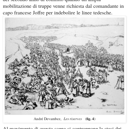
mobilitazione di truppe venne richiesta dal comandante in
capo francese Joffre per indebolire le linee tedesche.
fig. 4
André Devambez,
Les riserves
(
)
Al movimento di questa scena si contrappone la stasi dei