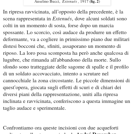
fig. 2
Anselmo Bucci,
Extenués
,
1917 (
)
In ripresa ravvicinata, all’opposto della precedente, è la
scena rappresentata in
Extenués
, dove alcuni soldati sono
colti in un momento di sosta, forse dopo un marcia
spossante. Lo scorcio, così audace da produrre un effetto
deformante, va a cogliere in primissimo piano due militari
distesi bocconi che, sfiniti, assaporano un momento di
riposo. La loro posa scomposta ha però anche qualcosa di
lugubre, che rimanda all'abbandono della morte. Sullo
sfondo sono tratteggiate delle sagome di spalle e il profilo
di un soldato accovacciato, intento a scrutare nel
cannocchiale la zona circostante. Le piccole dimensioni di
quest’opera, giocata sugli effetti di scuri e di chiari dei
diversi piani della rappresentazione, uniti alla ripresa
inclinata e ravvicinata, conferiscono a questa immagine un
taglio audace e sperimentale.
Confrontiamo ora queste incisioni con due acqueforti